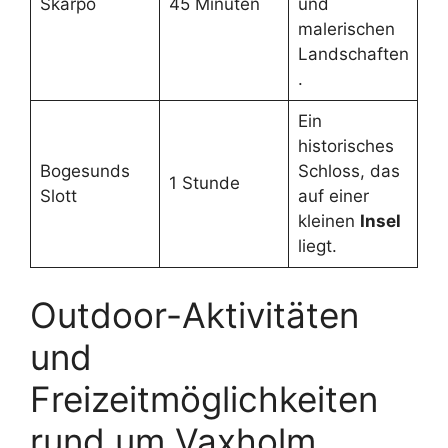
Skarpö
45 Minuten
und
malerischen
Landschaften
.
Ein
historisches
Bogesunds
Schloss, das
1 Stunde
Slott
auf einer
kleinen
Insel
liegt.
Outdoor-Aktivitäten
und
Freizeitmöglichkeiten
rund um Vaxholm